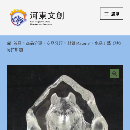
跳
跳
選單
至
至
導
主
覽
要
展
首頁
列
內
開
首頁
商品分類
商品分類
材質 Material
水晶工藝《狼》
容
子
展
阿拉斯加
河東文創開發股份有限公司
選
開
單
子
展
河東堂獅子博物館
選
開
單
子
聯絡我們
🔍
選
單
購物指引
Weglot switcher