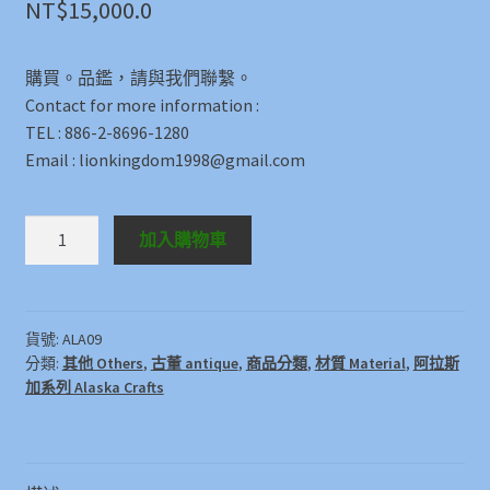
NT$
15,000.0
購買。品鑑，請與我們聯繫。
Contact for more information :
TEL : 886-2-8696-1280
Email : lionkingdom1998@gmail.com
水
加入購物車
晶
工
藝
《狼》
貨號:
ALA09
分類:
其他 Others
,
古董 antique
,
商品分類
,
材質 Material
,
阿拉斯
阿
加系列 Alaska Crafts
拉
斯
加
數