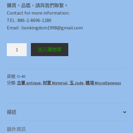
購買。品鑑，請與我們聯繫。
Contact for more information :
TEL : 886-2-8696-1280
Email : lionkingdom1998@gmail.com
Others
加入購物車
O-
40
數
量
貨號:
O-40
分類:
古董 antique
,
材質 Material
,
玉 Jade
,
雜項 Miscellaneous
描述
額外資訊