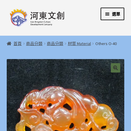
跳
跳
選單
至
至
導
主
覽
要
展
首頁
列
內
開
首頁
商品分類
商品分類
材質 Material
Others O-40
容
子
展
河東文創開發股份有限公司
選
開
單
子
展
河東堂獅子博物館
選
開
🔍
單
子
聯絡我們
選
單
購物指引
Weglot switcher