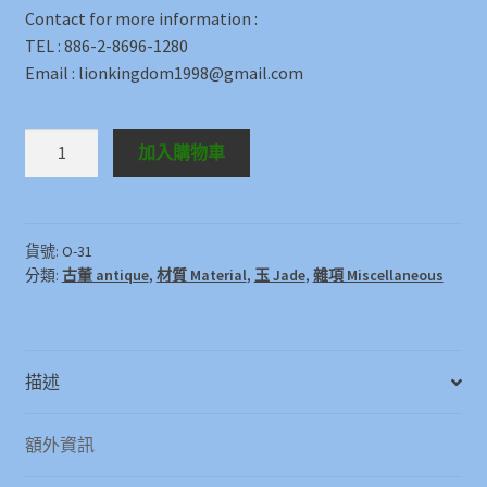
Contact for more information :
TEL : 886-2-8696-1280
Email : lionkingdom1998@gmail.com
Others
加入購物車
O-
31
數
量
貨號:
O-31
分類:
古董 antique
,
材質 Material
,
玉 Jade
,
雜項 Miscellaneous
描述
額外資訊