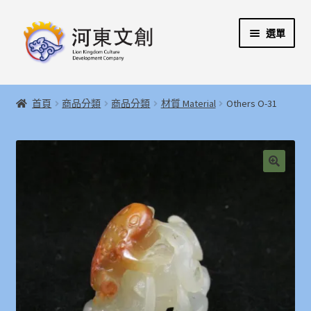
跳
跳
選單
至
至
導
主
覽
要
展
首頁
列
內
開
首頁
商品分類
商品分類
材質 Material
Others O-31
容
子
展
河東文創開發股份有限公司
選
開
單
子
展
河東堂獅子博物館
選
開
🔍
單
子
聯絡我們
選
單
購物指引
Weglot switcher