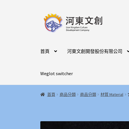
跳
跳
至
至
導
主
覽
要
列
內
容
首頁
河東文創開發股份有限公司
Weglot switcher
首頁
商品分類
商品分類
材質 Material