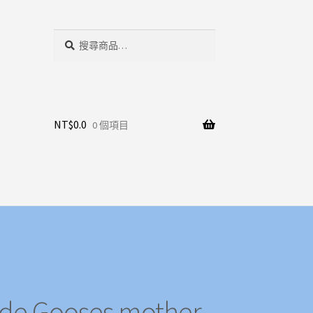
搜
搜
尋
尋
關
鍵
字:
NT$
0.0
0 個項目
Gooses mother