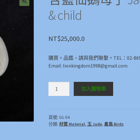
🔍
& child
NT$
25,000.0
購買。品鑑，請與我們聯繫。TEL：02-8696
Email: lionkingdom1998@gmail.com
含
加入購物車
籃
仙
鵝
母
貨號:
G1-54
分類:
材質 Material
,
玉 Jade
,
禽鳥 Birds
子
Jade
Gooses