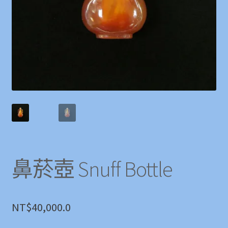
鼻菸壺 Snuff Bottle
NT$
40,000.0