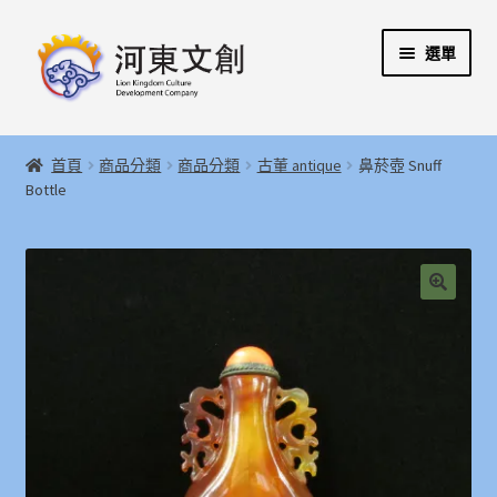
跳
跳
選單
至
至
導
主
覽
要
展
首頁
列
內
開
首頁
商品分類
商品分類
古董 antique
鼻菸壺 Snuff
容
子
展
Bottle
河東文創開發股份有限公司
選
開
單
子
展
河東堂獅子博物館
選
開
單
子
聯絡我們
🔍
選
單
購物指引
Weglot switcher