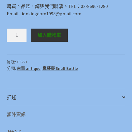
購買。品鑑，請與我們聯繫。TEL：02-8696-1280
Email: lionkingdom1998@gmail.com
鼻
加入購物車
菸
壺
Snuff
Bottle
貨號:
G3-53
分類:
古董 antique
,
鼻菸壺 Snuff Bottle
數
量
描述
額外資訊