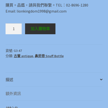
購買。品鑑，請與我們聯繫。TEL：02-8696-1280
Email: lionkingdom1998@gmail.com
鼻
加入購物車
菸
壺
Snuff
Bottle
貨號:
G3-47
分類:
古董 antique
,
鼻菸壺 Snuff Bottle
數
量
描述
額外資訊