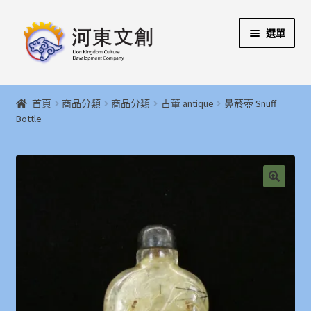
跳
跳
選單
至
至
導
主
覽
要
展
首頁
列
內
開
首頁
商品分類
商品分類
古董 antique
鼻菸壺 Snuff
容
子
展
Bottle
河東文創開發股份有限公司
選
開
單
子
展
河東堂獅子博物館
選
開
單
子
聯絡我們
🔍
選
單
購物指引
Weglot switcher