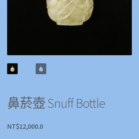
鼻菸壺 Snuff Bottle
NT$
12,000.0