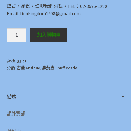
購買。品鑑，請與我們聯繫。TEL：02-8696-1280
Email: lionkingdom1998@gmail.com
鼻
加入購物車
菸
壺
Snuff
Bottle
貨號:
G3-23
分類:
古董 antique
,
鼻菸壺 Snuff Bottle
數
量
描述
額外資訊