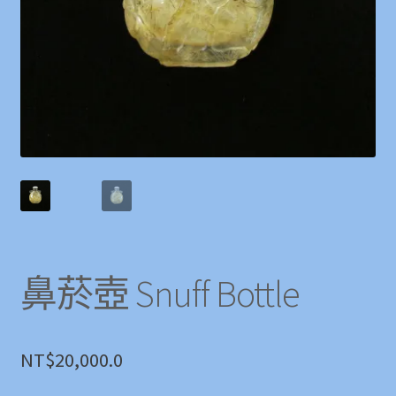
鼻菸壺 Snuff Bottle
NT$
20,000.0