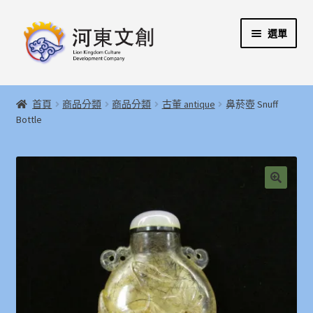
跳
跳
選單
至
至
導
主
覽
要
展
首頁
列
內
開
首頁
商品分類
商品分類
古董 antique
鼻菸壺 Snuff
容
子
展
Bottle
河東文創開發股份有限公司
選
開
單
子
展
河東堂獅子博物館
選
開
單
子
聯絡我們
🔍
選
單
購物指引
Weglot switcher