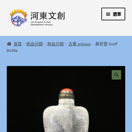
跳
跳
選單
至
至
導
主
覽
要
展
首頁
列
內
開
首頁
商品分類
商品分類
古董 antique
鼻菸壺 Snuff
容
子
展
Bottle
河東文創開發股份有限公司
選
開
單
子
展
河東堂獅子博物館
選
開
單
子
聯絡我們
🔍
選
單
購物指引
Weglot switcher