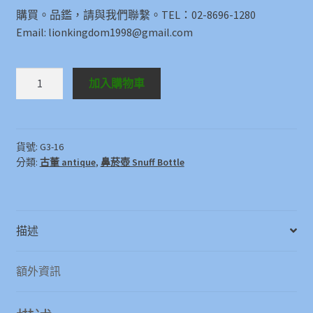
購買。品鑑，請與我們聯繫。TEL：02-8696-1280
Email: lionkingdom1998@gmail.com
鼻
加入購物車
菸
壺
Snuff
Bottle
貨號:
G3-16
分類:
古董 antique
,
鼻菸壺 Snuff Bottle
數
量
描述
額外資訊