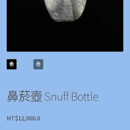
鼻菸壺 Snuff Bottle
NT$
12,000.0