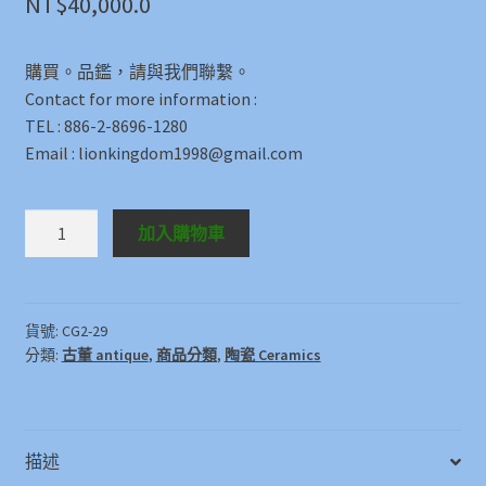
NT$
40,000.0
購買。品鑑，請與我們聯繫。
Contact for more information :
TEL : 886-2-8696-1280
Email : lionkingdom1998@gmail.com
俄
加入購物車
羅
斯
名
家
貨號:
CG2-29
分類:
古董 antique
,
商品分類
,
陶瓷 Ceramics
製
珠
寶
盒
描述
(瓷)