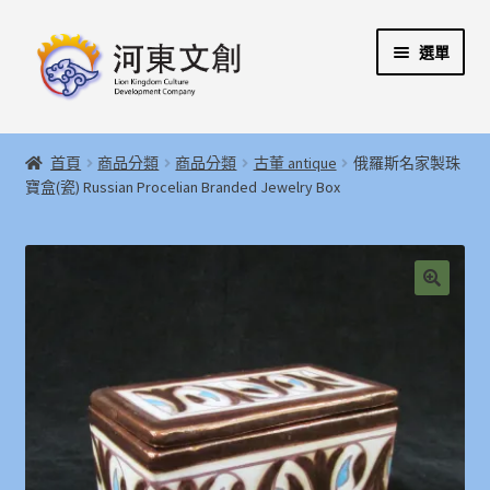
跳
跳
選單
至
至
導
主
覽
要
展
首頁
列
內
開
首頁
商品分類
商品分類
古董 antique
俄羅斯名家製珠
容
子
展
寶盒(瓷) Russian Procelian Branded Jewelry Box
河東文創開發股份有限公司
選
開
單
子
展
河東堂獅子博物館
選
開
單
子
聯絡我們
🔍
選
單
購物指引
Weglot switcher