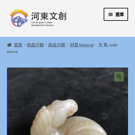
跳
跳
選單
至
至
導
主
覽
要
展
首頁
列
內
開
首頁
商品分類
商品分類
材質 Material
玉 馬 Jade
容
子
展
Horse
河東文創開發股份有限公司
選
開
單
子
展
河東堂獅子博物館
選
開
單
子
聯絡我們
🔍
選
單
購物指引
Weglot switcher