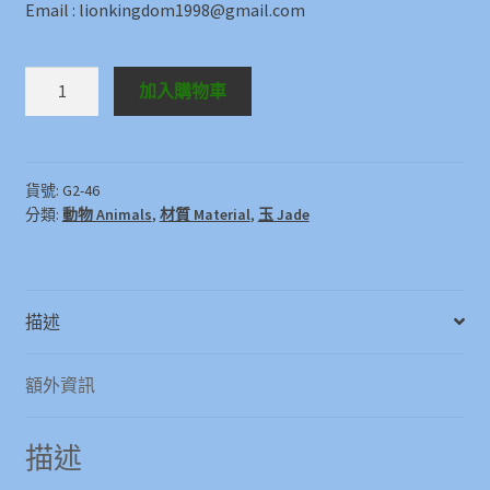
Email : lionkingdom1998@gmail.com
玉
加入購物車
馬
Jade
Horse
數
貨號:
G2-46
分類:
動物 Animals
,
材質 Material
,
玉 Jade
量
描述
額外資訊
描述