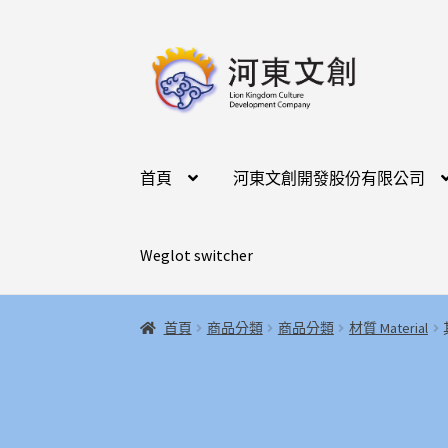
跳
跳
至
至
導
主
覽
要
列
內
容
首頁
河東文創開發股份有限公司
Weglot switcher
首頁
商品分類
商品分類
材質 Material