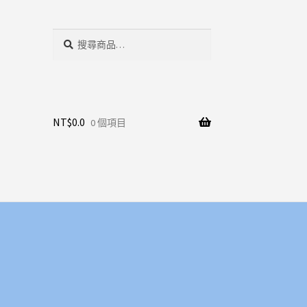
搜
搜
尋
尋
關
鍵
字:
NT$
0.0
0 個項目