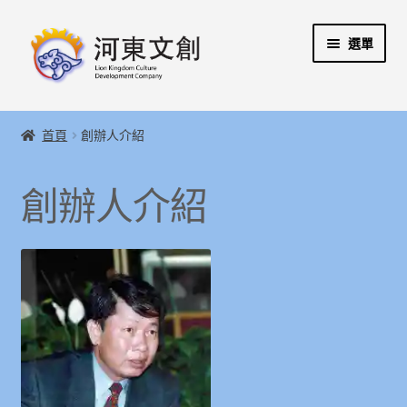
跳
跳
選單
至
至
導
主
覽
要
展
首頁
列
內
開
首頁
創辦人介紹
容
子
展
河東文創開發股份有限公司
選
開
創辦人介紹
單
子
展
創辦人介紹
選
開
單
子
展
河東堂獅子博物館
選
開
單
子
聯絡我們
選
單
購物指引
Weglot switcher