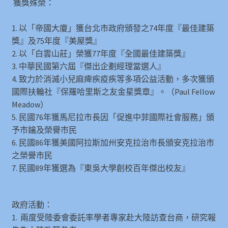
獲獎殊榮：
1. 以「帝國大廈」獲台北市政府頒發之74年度『最佳建築
獎』及75年度『美屋獎』
2. 以「白雲山莊」榮獲77年度『全國最佳建築獎』
3. 中華民國第六屆『傑出企劃經理當選人』
4. 致力於消滅小兒麻痺疾疫疾等多項公益活動，多次獲頒
國際扶輪社『保羅哈里斯之友金星獎章』。（Paul Fellow
Meadow）
5. 民國76年獲馬尼拉市長因「促進中菲國際社會服務」頒
予市鑰及榮譽市民
6. 民國86年獲美國阿拉斯加州安克拉治市長頒安克拉治市
之榮譽市民
7. 民國89年獲選為『東吳大學創校百年傑出校友』
政府活動：
1. 兩度受陸委會委託率學者專家赴大陸訪查台商，研究報