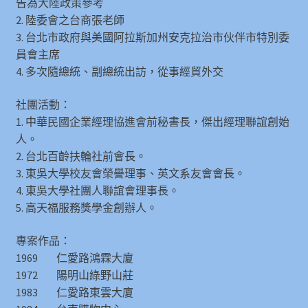
告為大陸政策參考
2. 陸委會之台商張老師
3. 台北市政府與美國阿拉斯加州安克拉治市伙伴市特別委
員會主席
4. 多次隨總統、副總統出訪，從事經貿外交
社團活動：
1. 中華民國企業經理協進會前秘書長，傑出經理聯誼創始
人。
2. 台北百齡扶輪社前會長。
3. 東吳大學校友會榮譽理事、英文系友會會長。
4. 東吳大學社團人聯誼會理事長。
5. 高天福服務獎學金創辦人。
專案作品：
1969 仁愛路鴻霖大廈
1972 陽明山綠野山莊
1983 仁愛路東雲大廈