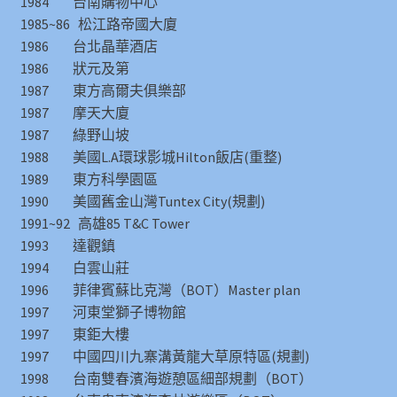
1984 台南購物中心
1985~86 松江路帝國大廈
1986 台北晶華酒店
1986 狀元及第
1987 東方高爾夫俱樂部
1987 摩天大廈
1987 綠野山坡
1988 美國L.A環球影城Hilton飯店(重整)
1989 東方科學園區
1990 美國舊金山灣Tuntex City(規劃)
1991~92 高雄85 T&C Tower
1993 達觀鎮
1994 白雲山莊
1996 菲律賓蘇比克灣（BOT）Master plan
1997 河東堂獅子博物館
1997 東鉅大樓
1997 中國四川九寨溝黃龍大草原特區(規劃)
1998 台南雙春濱海遊憩區細部規劃（BOT）