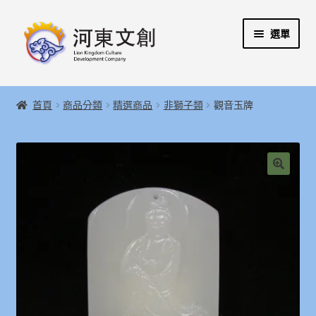
跳
跳
選單
至
至
導
主
覽
要
展
首頁
列
內
開
首頁
商品分類
精選商品
非獅子類
觀音玉牌
容
子
展
河東文創開發股份有限公司
選
開
單
子
展
河東堂獅子博物館
選
開
🔍
單
子
聯絡我們
選
單
購物指引
Weglot switcher