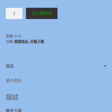
觀
加入購物車
音
玉
牌
數
貨號:
O-23
分類:
精選商品
,
非獅子類
量
描述
額外資訊
描述
觀音玉牌