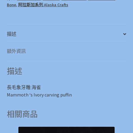
Bone
,
阿拉斯加系列 Alaska Crafts
雀
Mammoth
's
Ivory
描述
carving
puffin
數
額外資訊
量
描述
長毛象牙雕 海雀
Mammoth ‘s Ivory carving puffin
相關商品