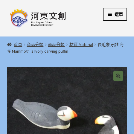
跳
跳
選單
至
至
導
主
覽
要
展
首頁
列
內
開
首頁
商品分類
商品分類
材質 Material
長毛象牙雕 海
容
子
展
雀 Mammoth ‘s Ivory carving puffin
河東文創開發股份有限公司
選
開
單
子
展
河東堂獅子博物館
選
開
單
子
聯絡我們
🔍
選
單
購物指引
Weglot switcher