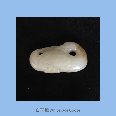
白玉 鵝 White jade Goose