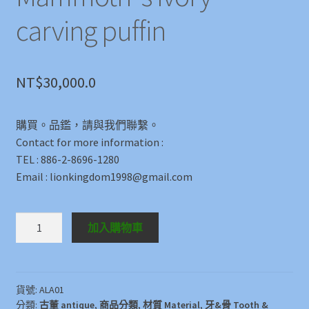
carving puffin
NT$
30,000.0
購買。品鑑，請與我們聯繫。
Contact for more information :
TEL : 886-2-8696-1280
Email : lionkingdom1998@gmail.com
長
加入購物車
毛
象
牙
雕
貨號:
ALA01
分類:
古董 antique
,
商品分類
,
材質 Material
,
牙&骨 Tooth &
海