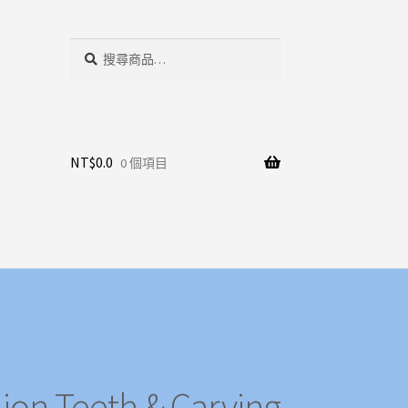
搜
搜
尋
尋
關
鍵
字:
NT$
0.0
0 個項目
 Teeth & Carving