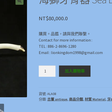
🔍
NT$
80,000.0
購買。品鑑，請與我們聯繫。
Contact for more information :
TEL : 886-2-8696-1280
Email : lionkingdom1998@gmail.com
海
加入購物車
獅
牙
骨
器
貨號:
ALA08
分類:
古董 antique
,
商品分類
,
材質 Material
,
牙&
Sea
Lion
Teeth