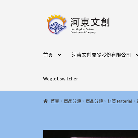
跳
跳
至
至
導
主
覽
要
列
內
容
首頁
河東文創開發股份有限公司
Weglot switcher
首頁
商品分類
商品分類
材質 Material