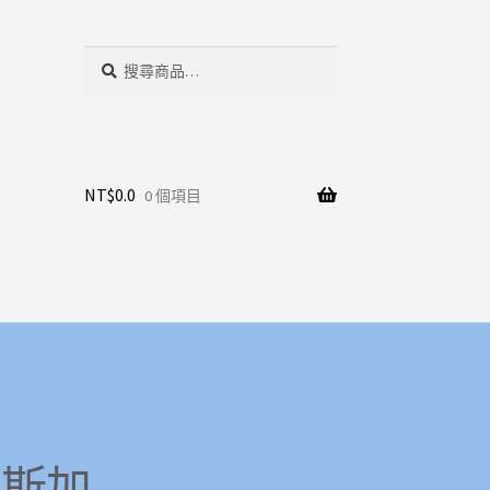
搜
搜
尋
尋
關
鍵
字:
NT$
0.0
0 個項目
拉斯加