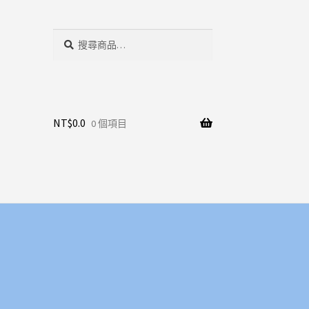
搜
搜
尋
尋
關
鍵
字:
NT$
0.0
0 個項目