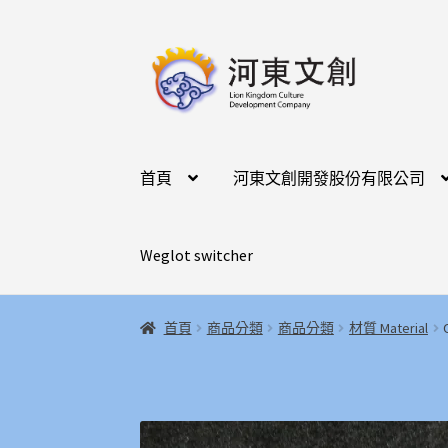
跳
跳
至
至
導
主
覽
要
列
內
容
首頁
河東文創開發股份有限公司
Weglot switcher
首頁
商品分類
商品分類
材質 Material