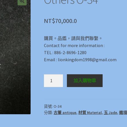
🔍
NT$
70,000.0
購買。品鑑，請與我們聯繫。
Contact for more information :
TEL : 886-2-8696-1280
Email : lionkingdom1998@gmail.com
Others
加入購物車
O-
34
數
量
貨號:
O-34
分類:
古董 antique
,
材質 Material
,
玉 Jade
,
雜項 