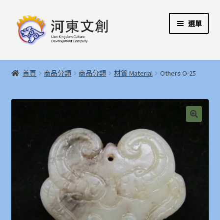
跳
跳
選單
至
至
導
主
覽
要
展
首頁
列
內
開
首頁
商品分類
商品分類
材質 Material
Others O-25
容
子
展
河東文創開發股份有限公司
選
開
單
子
展
河東堂獅子博物館
選
開
🔍
單
子
聯絡我們
選
單
購物指引
Weglot switcher