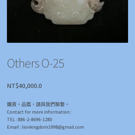
Others O-25
NT$
40,000.0
購買。品鑑，請與我們聯繫。
Contact for more information :
TEL : 886-2-8696-1280
Email : lionkingdom1998@gmail.com