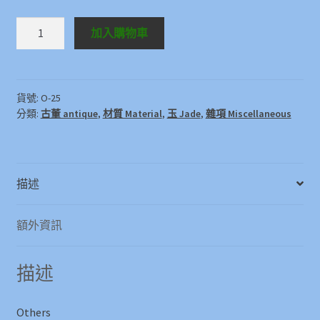
Others
加入購物車
O-
25
數
量
貨號:
O-25
分類:
古董 antique
,
材質 Material
,
玉 Jade
,
雜項 Miscellaneous
描述
額外資訊
描述
Others