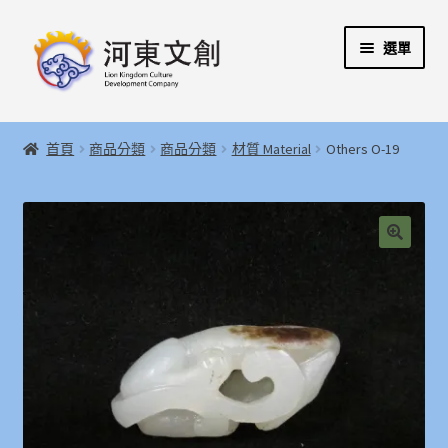
跳
跳
選單
至
至
導
主
覽
要
展
首頁
列
內
開
首頁
商品分類
商品分類
材質 Material
Others O-19
容
子
展
河東文創開發股份有限公司
選
開
單
子
展
河東堂獅子博物館
選
開
🔍
單
子
聯絡我們
選
單
購物指引
Weglot switcher