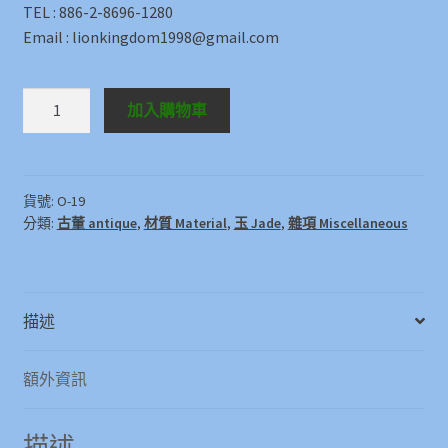
TEL : 886-2-8696-1280
Email : lionkingdom1998@gmail.com
Others
加入購物車
O-
19
數
量
貨號:
O-19
分類:
古董 antique
,
材質 Material
,
玉 Jade
,
雜項 Miscellaneous
描述
額外資訊
描述