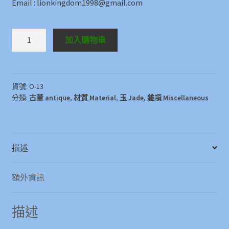
Email : lionkingdom1998@gmail.com
Others
加入購物車
O-
13
數
量
貨號:
O-13
分類:
古董 antique
,
材質 Material
,
玉 Jade
,
雜項 Miscellaneous
描述
額外資訊
描述