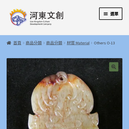
跳
跳
選單
至
至
導
主
覽
要
展
首頁
列
內
開
首頁
商品分類
商品分類
材質 Material
Others O-13
容
子
展
河東文創開發股份有限公司
選
開
單
子
展
河東堂獅子博物館
選
開
🔍
單
子
聯絡我們
選
單
購物指引
Weglot switcher