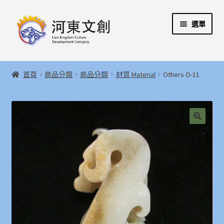
跳
跳
選單
至
至
導
主
覽
要
展
首頁
列
內
開
首頁
商品分類
商品分類
材質 Material
Others O-11
容
子
展
河東文創開發股份有限公司
選
開
單
子
展
河東堂獅子博物館
選
開
🔍
單
子
聯絡我們
選
單
購物指引
Weglot switcher