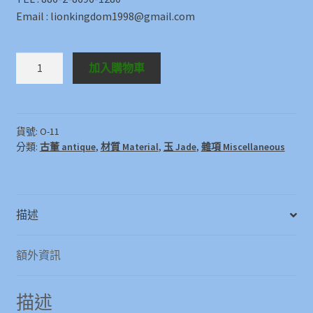
Email : lionkingdom1998@gmail.com
Others
加入購物車
O-
11
數
量
貨號:
O-11
分類:
古董 antique
,
材質 Material
,
玉 Jade
,
雜項 Miscellaneous
描述
額外資訊
描述