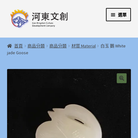
跳
跳
選單
至
至
導
主
覽
要
展
首頁
列
內
開
首頁
商品分類
商品分類
材質 Material
白玉 鵝 White
容
子
展
jade Goose
河東文創開發股份有限公司
選
開
單
子
展
河東堂獅子博物館
選
開
單
子
聯絡我們
🔍
選
單
購物指引
Weglot switcher