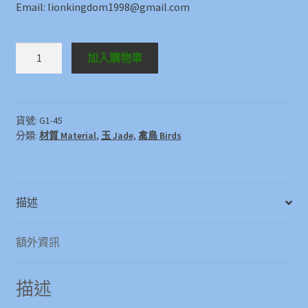
Email: lionkingdom1998@gmail.com
白
加入購物車
玉
鵝
White
jade
貨號:
G1-45
分類:
材質 Material
,
玉 Jade
,
禽鳥 Birds
Goose
數
量
描述
額外資訊
描述