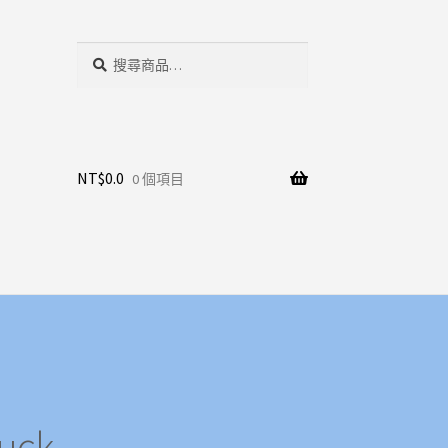
搜
搜
尋
尋
關
鍵
字:
NT$
0.0
0 個項目
uck