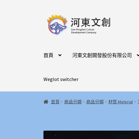
跳
跳
至
至
導
主
覽
要
列
內
容
首頁
河東文創開發股份有限公司
Weglot switcher
首頁
商品分類
商品分類
材質 Material