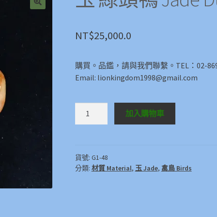
🔍
NT$
25,000.0
購買。品鑑，請與我們聯繫。TEL：02-8696
Email: lionkingdom1998@gmail.com
玉
加入購物車
綠
頭
鴨
Jade
貨號:
G1-48
分類:
材質 Material
,
玉 Jade
,
禽鳥 Birds
Duck
數
量