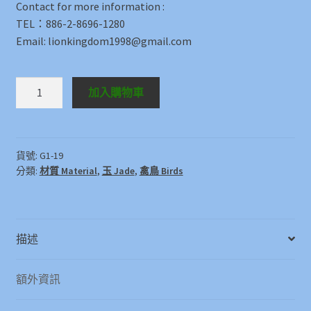
Contact for more information :
TEL：886-2-8696-1280
Email: lionkingdom1998@gmail.com
玉
加入購物車
寶
鴿
獻
瑞
貨號:
G1-19
分類:
材質 Material
,
玉 Jade
,
禽鳥 Birds
Jade
Pigeon
數
量
描述
額外資訊