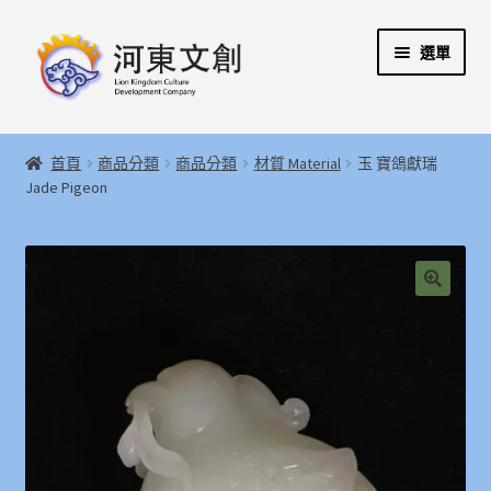
跳
跳
選單
至
至
導
主
覽
要
展
首頁
列
內
開
首頁
商品分類
商品分類
材質 Material
玉 寶鴿獻瑞
容
子
展
Jade Pigeon
河東文創開發股份有限公司
選
開
單
子
展
河東堂獅子博物館
選
開
單
子
聯絡我們
🔍
選
單
購物指引
Weglot switcher