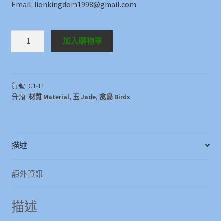
Email: lionkingdom1998@gmail.com
玉
加入購物車
冠
頂
鶴
Jade
貨號:
G1-11
分類:
材質 Material
,
玉 Jade
,
禽鳥 Birds
Crane
數
量
描述
額外資訊
描述