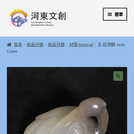
跳
跳
選單
至
至
導
主
覽
要
展
首頁
列
內
開
首頁
商品分類
商品分類
材質 Material
玉 冠頂鶴 Jade
容
子
展
Crane
河東文創開發股份有限公司
選
開
單
子
展
河東堂獅子博物館
選
開
單
子
聯絡我們
🔍
選
單
購物指引
Weglot switcher