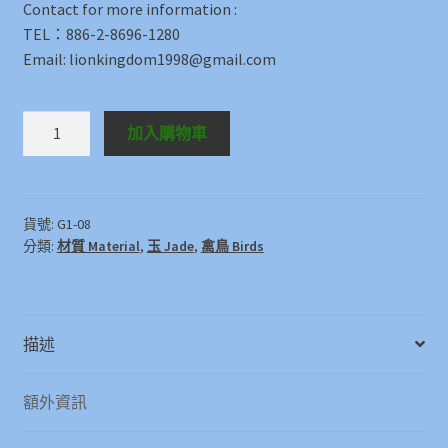
Contact for more information :
TEL：886-2-8696-1280
Email: lionkingdom1998@gmail.com
玉
加入購物車
仙
鶴
靈
芝
貨號:
G1-08
分類:
材質 Material
,
玉 Jade
,
禽鳥 Birds
Jade
Crane
with
lingzhi
描述
數
量
額外資訊