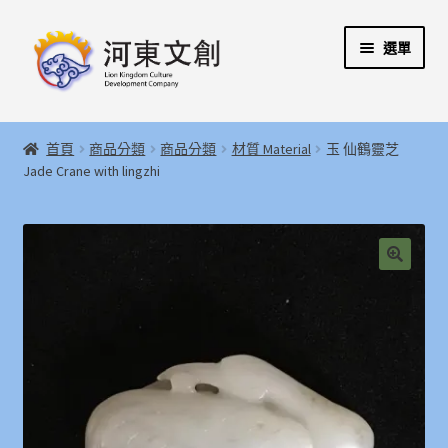
跳
跳
選單
至
至
導
主
覽
要
展
首頁
列
內
開
首頁
商品分類
商品分類
材質 Material
玉 仙鶴靈芝
容
子
展
Jade Crane with lingzhi
河東文創開發股份有限公司
選
開
單
子
展
河東堂獅子博物館
選
開
單
子
聯絡我們
🔍
選
單
購物指引
Weglot switcher