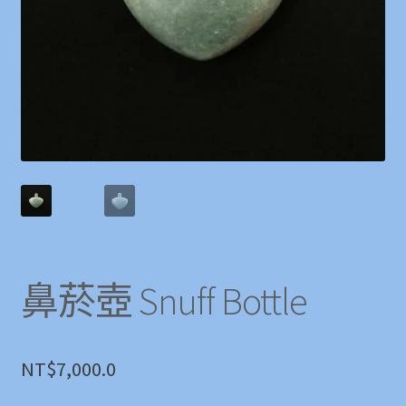
鼻菸壺 Snuff Bottle
NT$
7,000.0