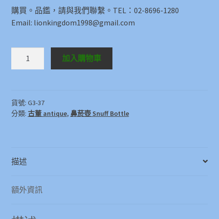
購買。品鑑，請與我們聯繫。TEL：02-8696-1280
Email: lionkingdom1998@gmail.com
鼻
加入購物車
菸
壺
Snuff
Bottle
貨號:
G3-37
分類:
古董 antique
,
鼻菸壺 Snuff Bottle
數
量
描述
額外資訊