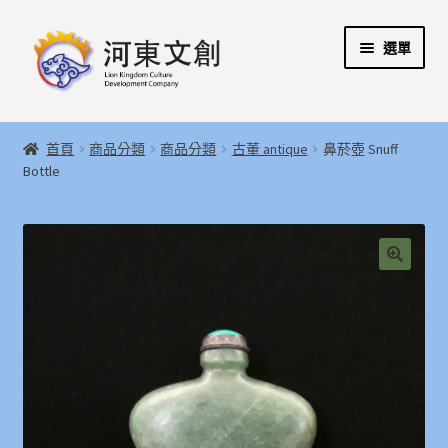
跳
跳
選單
至
至
導
主
覽
要
展
首頁
列
內
開
首頁
商品分類
商品分類
古董 antique
鼻菸壺 Snuff
容
子
展
Bottle
河東文創開發股份有限公司
選
開
單
子
展
河東堂獅子博物館
選
開
單
子
聯絡我們
🔍
選
單
購物指引
Weglot switcher