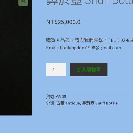
🔍
NT$
25,000.0
購買。品鑑，請與我們聯繫。TEL：02-8696
Email: lionkingdom1998@gmail.com
鼻
加入購物車
菸
壺
Snuff
Bottle
貨號:
G3-35
分類:
古董 antique
,
鼻菸壺 Snuff Bottle
數
量