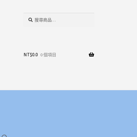
搜
搜
尋
尋
關
鍵
字:
NT$
0.0
0 個項目
le