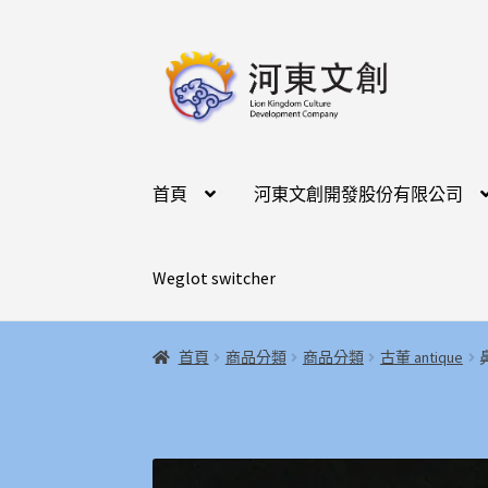
跳
跳
至
至
導
主
覽
要
列
內
容
首頁
河東文創開發股份有限公司
Weglot switcher
首頁
商品分類
商品分類
古董 antique
鼻