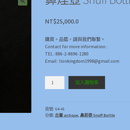
🔍
NT$
25,000.0
購買。品鑑，請與我們聯繫。
Contact for more information :
TEL : 886-2-8696-1280
Email : lionkingdom1998@gmail.com
鼻
加入購物車
煙
壺
Snuff
Bottle
貨號:
G4-41
分類:
古董 antique
,
鼻菸壺 Snuff Bottle
數
量