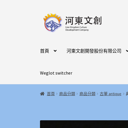
跳
跳
至
至
導
主
覽
要
列
內
容
首頁
河東文創開發股份有限公司
Weglot switcher
首頁
商品分類
商品分類
古董 antique
鼻