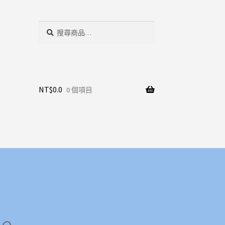
搜
搜
尋
尋
關
鍵
字:
NT$
0.0
0 個項目
le