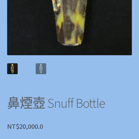
鼻煙壺 Snuff Bottle
NT$
20,000.0