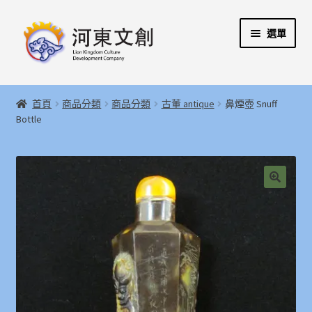
跳
跳
選單
至
至
導
主
覽
要
展
首頁
列
內
開
首頁
商品分類
商品分類
古董 antique
鼻煙壺 Snuff
容
子
展
Bottle
河東文創開發股份有限公司
選
開
單
子
展
河東堂獅子博物館
選
開
單
子
聯絡我們
🔍
選
單
購物指引
Weglot switcher