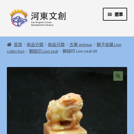
跳
跳
選單
至
至
導
主
覽
要
展
首頁
列
內
開
首頁
商品分類
商品分類
古董 antique
獅子收藏 Lion
容
子
展
collection
獅紐印 Lion seal
獅鈕印 Lion seal-09
河東文創開發股份有限公司
選
開
單
子
展
河東堂獅子博物館
選
開
單
子
聯絡我們
🔍
選
單
購物指引
Weglot switcher