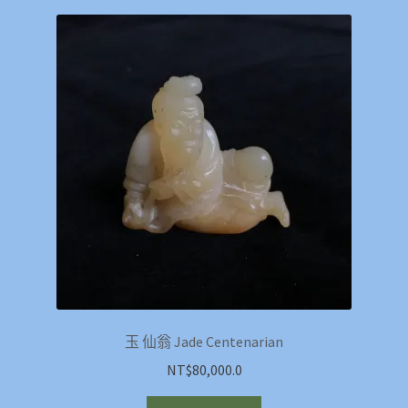
玉 仙翁 Jade Centenarian
NT$
80,000.0