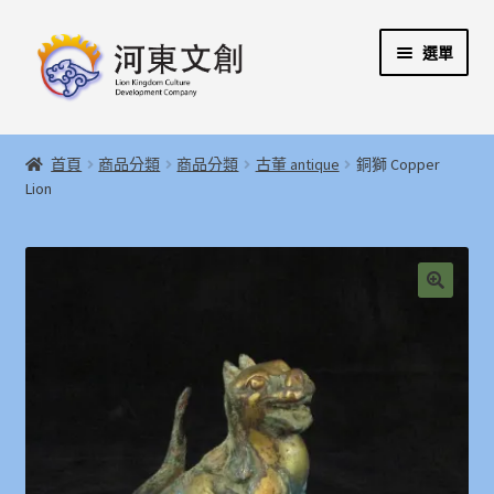
跳
跳
選單
至
至
導
主
覽
要
展
首頁
列
內
開
首頁
商品分類
商品分類
古董 antique
銅獅 Copper
容
子
展
Lion
河東文創開發股份有限公司
選
開
單
子
展
河東堂獅子博物館
選
開
單
子
聯絡我們
🔍
選
單
購物指引
Weglot switcher