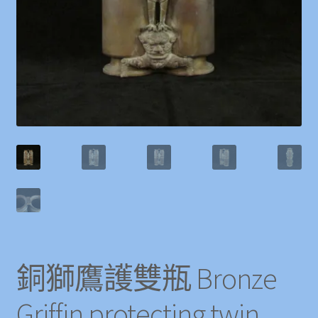
銅獅鷹護雙瓶 Bronze
Griffin protecting twin