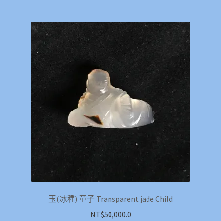
玉(冰種) 童子 Transparent jade Child
NT$
50,000.0