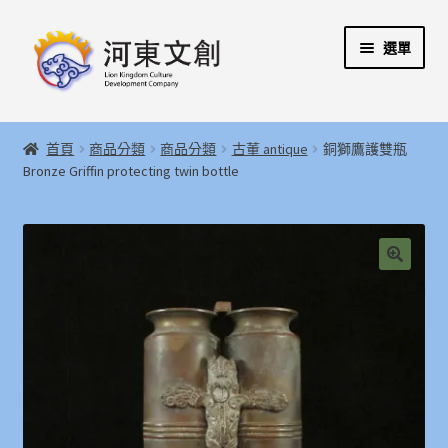
跳
跳
選單
至
至
導
主
覽
要
展
首頁
列
內
開
首頁
商品分類
商品分類
古董 antique
銅獅鷹護雙瓶
容
子
展
Bronze Griffin protecting twin bottle
河東文創開發股份有限公司
選
開
單
子
展
河東堂獅子博物館
選
開
單
子
聯絡我們
🔍
選
單
購物指引
Weglot switcher