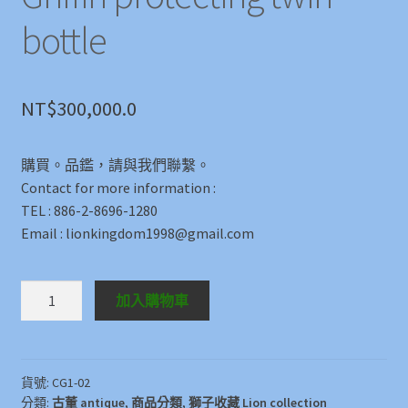
bottle
NT$
300,000.0
購買。品鑑，請與我們聯繫。
Contact for more information :
TEL : 886-2-8696-1280
Email : lionkingdom1998@gmail.com
銅
加入購物車
獅
鷹
護
雙
貨號:
CG1-02
分類:
古董 antique
,
商品分類
,
獅子收藏 Lion collection
瓶