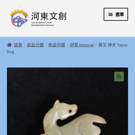
跳
跳
選單
至
至
導
主
覽
要
展
首頁
列
內
開
首頁
商品分類
商品分類
材質 Material
黃玉 神犬 Topaz
容
子
展
Dog
河東文創開發股份有限公司
選
開
單
子
展
河東堂獅子博物館
選
開
單
子
聯絡我們
🔍
選
單
購物指引
Weglot switcher