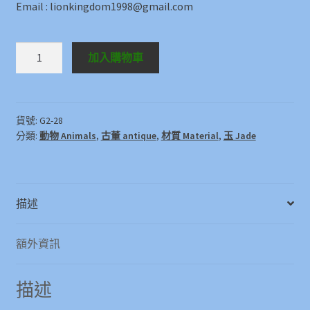
Email : lionkingdom1998@gmail.com
黃
加入購物車
玉
神
犬
Topaz
貨號:
G2-28
分類:
動物 Animals
,
古董 antique
,
材質 Material
,
玉 Jade
Dog
數
量
描述
額外資訊
描述