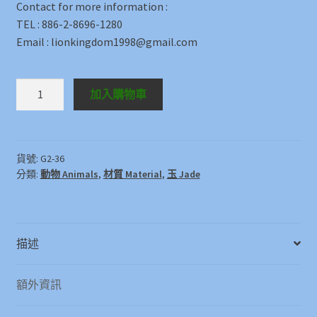
Contact for more information :
TEL : 886-2-8696-1280
Email : lionkingdom1998@gmail.com
漢
加入購物車
白
玉
馬
White
貨號:
G2-36
分類:
動物 Animals
,
材質 Material
,
玉 Jade
marble
Horse
數
量
描述
額外資訊