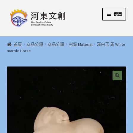
跳
跳
選單
至
至
導
主
覽
要
展
首頁
列
內
開
首頁
商品分類
商品分類
材質 Material
漢白玉 馬 White
容
子
展
marble Horse
河東文創開發股份有限公司
選
開
單
子
展
河東堂獅子博物館
選
開
單
子
聯絡我們
🔍
選
單
購物指引
Weglot switcher