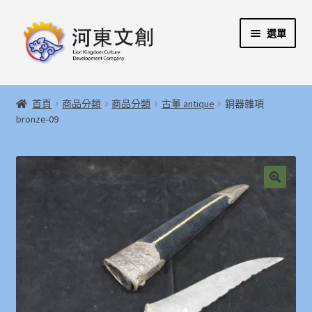
跳
跳
選單
至
至
導
主
覽
要
展
首頁
列
內
開
首頁
商品分類
商品分類
古董 antique
銅器雜項
容
子
展
bronze-09
河東文創開發股份有限公司
選
開
單
子
展
河東堂獅子博物館
選
開
單
子
聯絡我們
🔍
選
單
購物指引
Weglot switcher