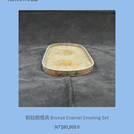
銅鍅朗煙具 Bronze Enamel Smoking Set
NT$
80,000.0