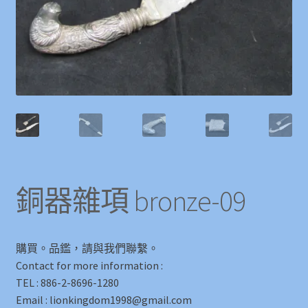
銅器雜項 bronze-09
購買。品鑑，請與我們聯繫。
Contact for more information :
TEL : 886-2-8696-1280
Email : lionkingdom1998@gmail.com