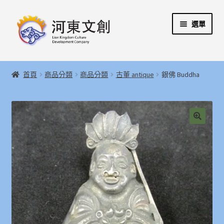
跳
跳
選單
至
至
導
主
覽
要
展
首頁
列
內
開
首頁
商品分類
商品分類
古董 antique
銀佛 Buddha
容
子
展
河東文創開發股份有限公司
選
開
單
子
展
河東堂獅子博物館
選
開
🔍
單
子
聯絡我們
選
單
購物指引
Weglot switcher