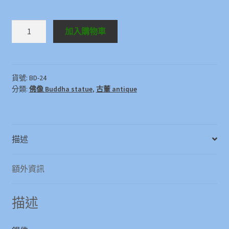
銀
加入購物車
佛
Buddha
數
量
貨號:
BD-24
分類:
佛像 Buddha statue
,
古董 antique
描述
額外資訊
描述