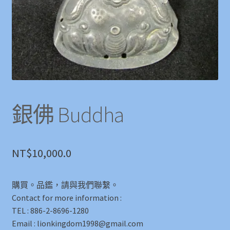
銀佛 Buddha
NT$
10,000.0
購買。品鑑，請與我們聯繫。
Contact for more information :
TEL : 886-2-8696-1280
Email : lionkingdom1998@gmail.com