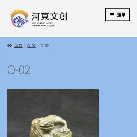
跳
跳
選單
至
至
導
主
覽
要
展
首頁
列
內
開
首頁
O-02
O-02
容
子
展
河東文創開發股份有限公司
選
開
O-02
單
子
展
河東堂獅子博物館
選
開
單
子
聯絡我們
選
單
購物指引
Weglot switcher