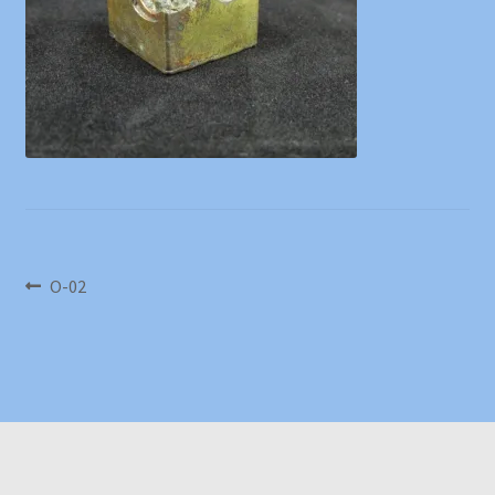
文
上
O-02
一
章
篇
導
文
章:
覽